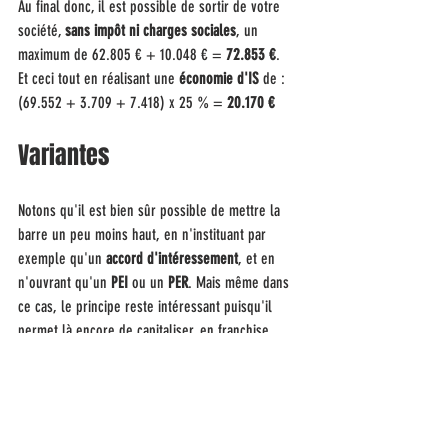
Au final donc, il est possible de sortir de votre 
société, 
sans impôt ni charges sociales
, un 
maximum de 62.805 € + 10.048 € = 
72.853 €
.
Et ceci tout en réalisant une
 économie d'IS
 de : 
(69.552 + 3.709 + 7.418) x 25 % = 
20.170 €
Variantes
Notons qu'il est bien sûr possible de mettre la 
barre un peu moins haut, en n'instituant par 
exemple qu'un 
accord d'intéressement
, et en 
n'ouvrant qu'un 
PEI
 ou un 
PER
. Mais même dans 
ce cas, le principe reste intéressant puisqu'il 
permet là encore de capitaliser, en franchise 
d'impôt et de cotisations sociales, jusqu'à 
41.450 
€
 chaque année (34.776 + 3.709 + 7.418 - CSG).
On peut même n'ouvrir 
qu'un PEE et un PER 
collectif 
(sans conclure d'accord d'intéressement 