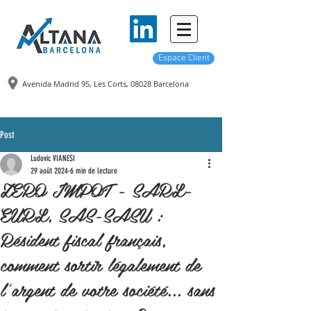
Espace Client
Avenida Madrid 95, Les Corts,
08028 Barcelona
Post
Ludovic VIANESI
29 août 2024
6 min de lecture
ZERO IMPOT - SARL-
EURL, SAS-SASU :
Résident fiscal français,
comment sortir légalement de
l'argent de votre société… sans