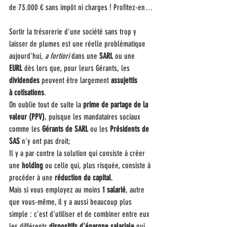
de 73.000 € sans impôt ni charges ! Profitez-en…
Sortir la trésorerie d'une société sans trop y 
laisser de plumes est une réelle problématique 
aujourd'hui, 
a fortiori
 dans une 
SARL
 ou une 
EURL
 dès lors que, pour leurs Gérants, les 
dividendes
 peuvent être largement 
assujettis 
à cotisations
.
On oublie tout de suite la 
prime de partage de la 
valeur (PPV)
, puisque les mandataires sociaux 
comme les 
Gérants de SARL
 ou les 
Présidents de 
SAS
 n'y ont pas droit;
Il y a par contre la solution qui consiste à créer 
une 
holding
 ou celle qui, plus risquée, consiste à 
procéder à une 
réduction du capital
.
Mais si vous employez au moins
 1 salarié
, autre 
que vous-même, il y a aussi beaucoup plus 
simple : c'est d'utiliser et de combiner entre eux 
les différents 
dispositifs d'épargne salariale
 qui 