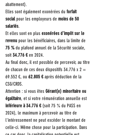
abattement).
Elles sont également exonérées du 
forfait 
social
 pour les employeurs de 
moins de 50 
salariés
.
Et elles sont en plus
 exonérées d'impôt sur le 
revenu 
pour les bénéficiaires, dans la limite de 
75 %
 du plafond annuel de la Sécurité sociale, 
soit 
34.776 €
 en 2024.
Au final donc, il est possible de percevoir, au titre 
de chacun de ces deux dispositifs 34.776 x 2 = 
69.552 €, ou 
62.805 €
 après déduction de la 
CSG/CRDS.
Attention : si vous êtes 
Gérant(e) minoritaire ou 
égalitaire
, et si votre rémunération annuelle est 
inférieure à 34.776 €
 (soit 75 % du PASS en 
2024), le maximum à percevoir au titre de 
l'intéressement ne peut excéder le montant de 
celle-ci. Même chose pour la participation. Dans 
ce cas donc, la capitalisation potentielle est 