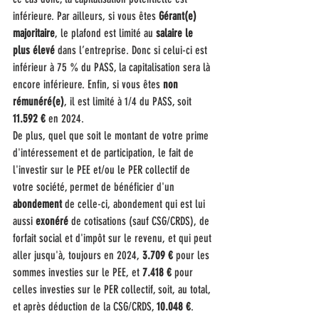
inférieure. Par ailleurs, si vous êtes 
Gérant(e) 
majoritaire
, le plafond est limité au 
salaire le 
plus élevé
 dans l’entreprise. Donc si celui-ci est 
inférieur à 75 % du PASS, la capitalisation sera là 
encore inférieure. Enfin, si vous êtes 
non 
rémunéré(e)
, il est limité à 1/4 du PASS, soit 
11.592 €
 en 2024.
De plus, quel que soit le montant de votre prime 
d'intéressement et de participation, le fait de 
l'investir sur le PEE et/ou le PER collectif de 
votre société, permet de bénéficier d'un 
abondement
 de celle-ci, abondement qui est lui 
aussi 
exonéré
 de cotisations (sauf CSG/CRDS), de 
forfait social et d'impôt sur le revenu, et qui peut 
aller jusqu'à, toujours en 2024, 
3.709 €
 pour les 
sommes investies sur le PEE, et 
7.418 €
 pour 
celles investies sur le PER collectif, soit, au total, 
et après déduction de la CSG/CRDS, 
10.048 €
.