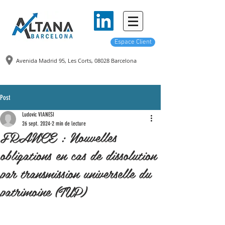
Espace Client
Avenida Madrid 95, Les Corts,
08028 Barcelona
Post
Ludovic VIANESI
26 sept. 2024
2 min de lecture
FRANCE : Nouvelles
obligations en cas de dissolution
par transmission universelle du
patrimoine (TUP)