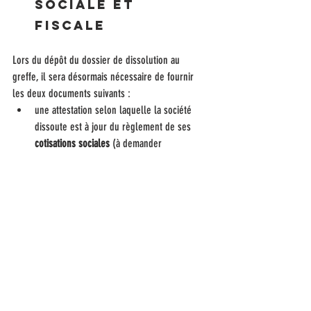
sociale et 
fiscale
Lors du dépôt du dossier de dissolution au 
greffe, il sera désormais nécessaire de fournir 
les deux documents suivants :
une attestation selon laquelle la société 
dissoute est à jour du règlement de ses 
cotisations sociales
 (à demander 
à l'URSSAF) ;
un 
certificat
 de l'Administration fiscale 
selon lequel elle est également à jour au 
regard de ses 
impôts et taxes
.
Entrée en vigueur
Les nouvelles obligations ci-dessus entreront en 
vigueur à compter du 
1er octobre 2024
.