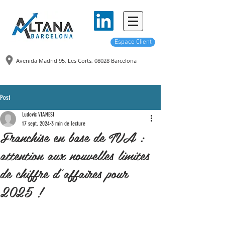
Espace Client
Avenida Madrid 95, Les Corts,
08028 Barcelona
Post
Ludovic VIANESI
17 sept. 2024
3 min de lecture
Franchise en base de TVA :
attention aux nouvelles limites
de chiffre d'affaires pour
2025 !