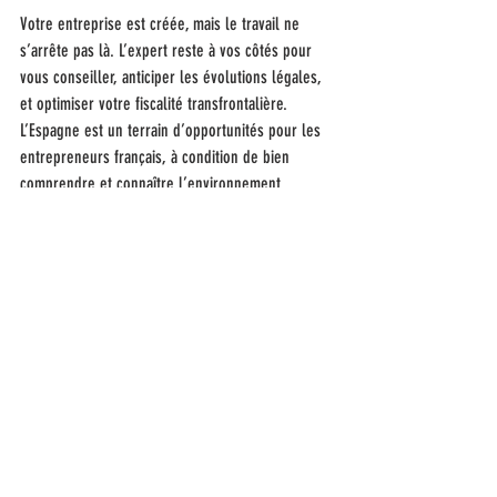
Votre entreprise est créée, mais le travail ne 
s’arrête pas là. L’expert reste à vos côtés pour 
vous conseiller, anticiper les évolutions légales, 
et optimiser votre fiscalité transfrontalière.
L’Espagne est un terrain d’opportunités pour les 
entrepreneurs français, à condition de bien 
comprendre et connaître l’environnement.
Un expert-comptable français basé à Barcelone 
n’est pas juste un technicien : c’est un pont 
entre deux mondes, un accélérateur de projet, 
un garant de sérénité.
Si vous avez un projet d’implantation en Espagne, 
prenez contact avec Altana Barcelona qui connaît 
vos codes… et ceux d’ici.