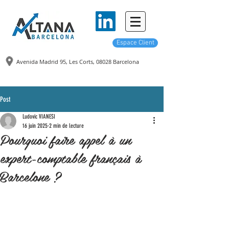
Espace Client
Avenida Madrid 95, Les Corts,
08028 Barcelona
Post
Ludovic VIANESI
16 juin 2025
2 min de lecture
Pourquoi faire appel à un
expert-comptable français à
Barcelone ?